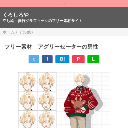
=
くろしろや
立ち絵・歩行グラフィックのフリー素材サイト
ホーム
/
その他
/
フリー素材 アグリーセーターの男性
t
f
B!
P
L